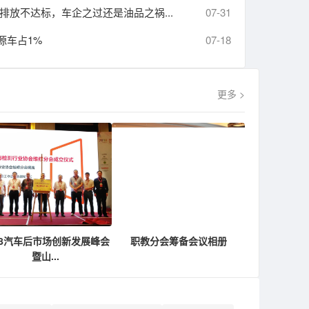
排放不达标，车企之过还是油品之祸...
07-31
源车占1%
07-18
更多 >
18汽车后市场创新发展峰会
职教分会筹备会议相册
暨山...