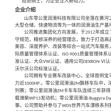
招贤纳士，为企业注入新动力。
企业介绍
山东零公里润滑科技有限公司坐落在黄河
大型仓储、快速物流等为一体的润滑油生产基
公司推进集团化方向发展，于
2012
年成立
守规范，精修深养的经营理念，致力于打造高
美容、深度养护、改装等综合一站式汽车服务
际质量管理体系认证、
质量管理体系
ISO 9001
准认证、大众
认证、通用公司
Ⅵ认
VW
DEXRON-
沃尔沃公司标准认证。
公司拥有专业赛车改装中心，全球首例宝
力近
。零公里润滑油
飘移车队中，
1000HP
ZM
列赛；零公里润滑油
卡车车队连续三年获得
ZM
载潍柴
发动机；零公里润滑油
WP13
-Buggyra Da
事。公司赞助并参与了
世界汽车漂移系列
WDS