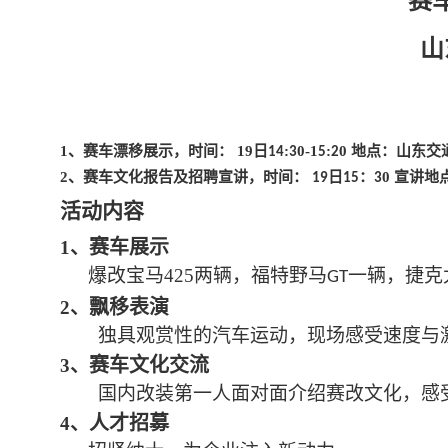
赛
山
1、
赛车漂移展示，时间：
19
日
:
0-1
:
0
地点：山东交
1
4
3
5
2
2
、赛车文化报告及招聘宣讲，时间：
日
：
0
宣讲地
19
1
5
3
活动内容
赛车展示
1、
爆改宝马
425
两辆，福特野马
一辆，捷克
GT
飘移表演
2、
独具观赏性的汽车运动，现场感受速度与
赛车文化交流
3、
国内改装第一人面对面介绍赛改文化，感
人才招募
4、