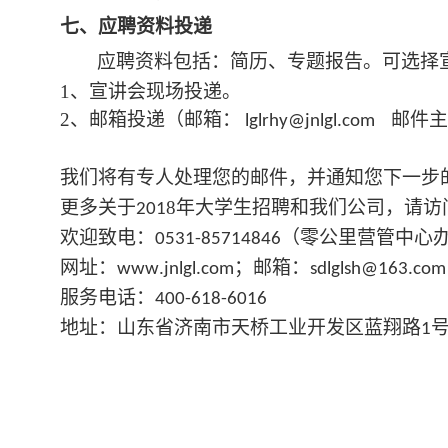
七、
应聘资料投递
应聘资料包括：简历、专题报告
。可选择
1、
宣讲会现场投递。
2
、邮箱投递（
邮箱：
邮件主
lglrhy@jnlgl.com
我们将有专人处理您的邮件，并通知您下一步
更多关于
8
年大学生招聘和我们公司，请
访
201
欢迎致电：
（零公里营管中心
0531-85714846
网址：
.
；邮箱：
www
jnlgl.com
sdlglsh@163.c
服务电话：
400-618-6016
地址：山东省济南市天桥工业开发区蓝翔路
1