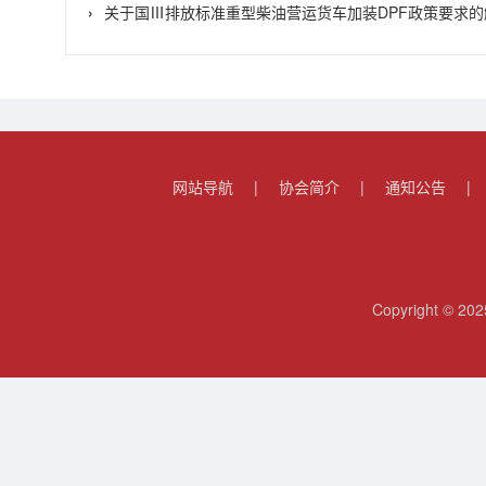
关于国Ⅲ排放标准重型柴油营运货车加装DPF政策要求的
网站导航
|
协会简介
|
通知公告
|
Copyright 