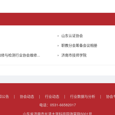
山东认证协会
职教分会筹备会议相册
修与检测行业协会维修...
济南市技师学院
知公告
|
协会动态
|
行业动态
|
行业数据与分析
|
协会
电话：0531-66582017
山东省济南市长清大学科技园海棠路5001号